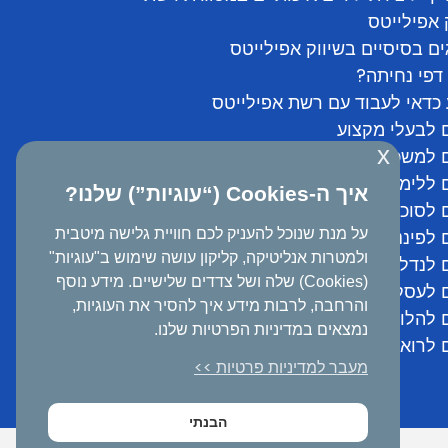
 אפילייטס
ם בסיסיים בשיווק אפילייטס
דפי נחיתה?
כדאי לעבוד עם רשת אפילייטס
 לבעלי מקצוע
x
ם למשכנתאות
 ללימודים
איך ה-Cookies (“עוגיות”) שלנו?
 לסוכני ביטוח
על מנת שנוכל להעניק לכם חוויית גלישה מיטבית
 לפיננסים
ולמטרות אנליטיקה, קליקון עושה שימוש ב"עוגיות"
 לנדל"ן
(Cookies) שלה ושל צדדים שלישיים. מידע נוסף
ם לעסקים קטנים
והרחבה, לרבות מידע איך להסיר את העוגיות,
 להלוואות
נמצאים במדיניות הפרטיות שלנו.
 לרואה חשבון
מעבר למדיניות פרטיות >>
הבנתי