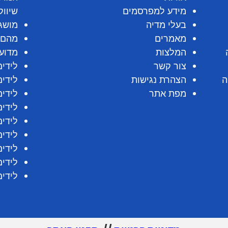
Performan)
מידע למפרסמים
שיווק
בעלי מדיה
מושגי
מאמרים
מהם 
המלצות
מדוע 
צור קשר
לידים
ה
הצהרת נגישות
לידי
מפת אתר
לידים
לידים
לידים
לידים
לידי
לידים
לידים