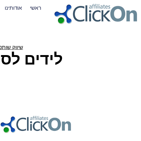
ראשי
אודותינו
שיווק שותפים On
לידים לסו
נ
e)